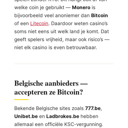
welke coin je gebruikt —
Monero
is
bijvoorbeeld veel anoniemer dan
Bitcoin
of een
Litecoin
. Daardoor weten casino’s
soms niet eens uit welk land je komt. Dat
geeft spelers vrijheid, maar ook risico’s —
niet elk casino is even betrouwbaar.
Belgische aanbieders —
accepteren ze Bitcoin?
Bekende Belgische sites zoals
777.be
,
Unibet.be
en
Ladbrokes.be
hebben
allemaal een officiële KSC-vergunning.