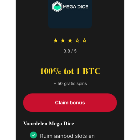
★ ★ ★ ☆ ☆
3.8 / 5
100% tot 1 BTC
+ 50 gratis spins
Claim bonus
Voordelen Mega Dice
Ruim aanbod slots en