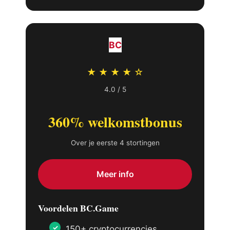
BC
★ ★ ★ ★ ☆
4.0 / 5
360% welkomstbonus
Over je eerste 4 stortingen
Meer info
Voordelen BC.Game
150+ cryptocurrencies