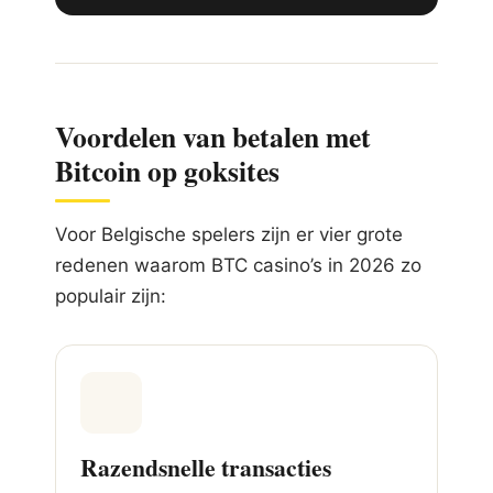
Voordelen van betalen met
Bitcoin op goksites
Voor Belgische spelers zijn er vier grote
redenen waarom BTC casino’s in 2026 zo
populair zijn:
Razendsnelle transacties