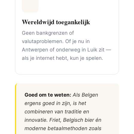
Wereldwijd toegankelijk
Geen bankgrenzen of
valutaproblemen. Of je nu in
Antwerpen of onderweg in Luik zit —
als je internet hebt, kun je spelen.
Goed om te weten:
Als Belgen
ergens goed in zijn, is het
combineren van traditie en
innovatie. Friet, Belgisch bier én
moderne betaalmethoden zoals