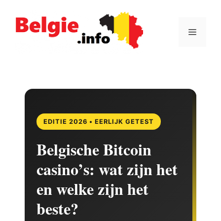
Ga
naar
MENU
de
inhoud
EDITIE 2026 • EERLIJK GETEST
Belgische Bitcoin
casino’s: wat zijn het
en welke zijn het
beste?