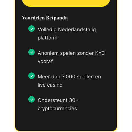
Voordelen Betpanda
Volledig Nederlandstalig
platform
Anoniem spelen zonder KYC
vooraf
Meer dan 7.000 spellen en
live casino
Ondersteunt 30+
cryptocurrencies