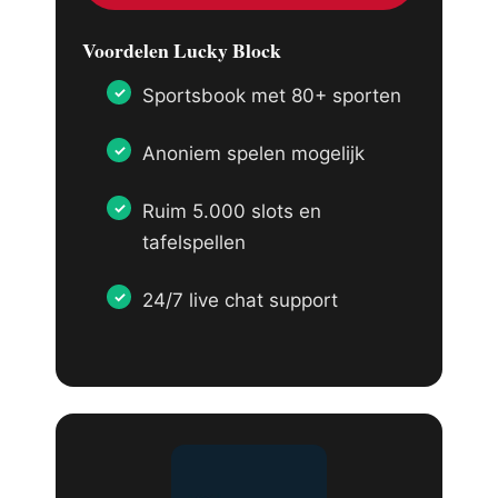
Voordelen Lucky Block
Sportsbook met 80+ sporten
Anoniem spelen mogelijk
Ruim 5.000 slots en
tafelspellen
24/7 live chat support