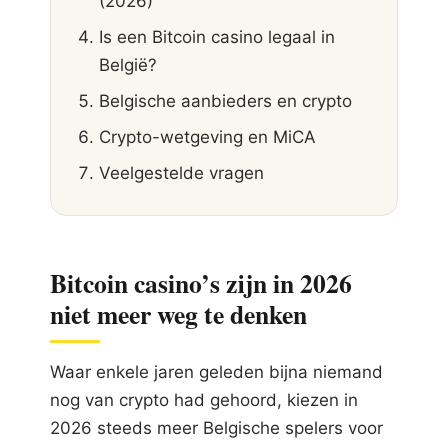
(2026)
Is een Bitcoin casino legaal in
België?
Belgische aanbieders en crypto
Crypto-wetgeving en MiCA
Veelgestelde vragen
Bitcoin casino’s zijn in 2026
niet meer weg te denken
Waar enkele jaren geleden bijna niemand
nog van crypto had gehoord, kiezen in
2026 steeds meer Belgische spelers voor